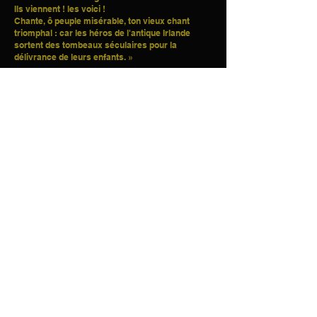
Ils viennent ! les voici !
Chante, ô peuple misérable, ton vieux chant
triomphal : car les héros de l'antique Irlande
sortent des tombeaux séculaires pour la
délivrance de leurs enfants. »