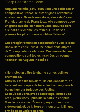
Triospilliaert@gmail.com
Augusta Holmès(1847-1903) est une poétesse et
compositrice francaise aux origines britannique
et irlandaise. Grande mélodiste, élève de César
Franck et amie de Franz Liszt, elle compose avec
un grand succès de nombreuses oeuvres dont
elle écrit elle-même les textes. L'un de ses
poèmes les plus connus s'intitule "Irlande".
Cet enregistrement en collaboration avec le label
Sonic Gate est le fruit d'une commande auprès
de 7 compositeurs irlandais. Ces merveilleuses
compositions sont toutes inspiré
e
s du poème
"Irlande" de Augusta Holmès :
« Île triste, un pâtre te chante sur tes collines
brumeuses.
Autrefois tes fils buvaient, riaient, dansaient, en
heurtant les coupes de fer et les haches, dans la
bonne humeur furieuse des festins.
Le deuil est venu, avec l'esclavage. Tordez vos
bras, pleureuses ! puisque la patrie n'est plus.
Mais le cor sonne ! Écoutez, voyez ! Les rocs
s'écroulent, et, de la terre entr'ouverte, jaillit une
armée de cavaliers géants.